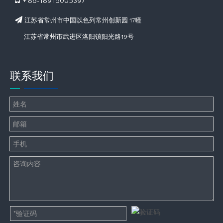
+ 86-18915005397
江苏省常州市中国以色列常州创新园 17幢

江苏省常州市武进区洛阳镇阳光路19号
联系我们
100mmPU夹芯冷库板
相关新闻
鲜花冷库
如何选择冷库机组？
如何在冷库中除霜？
防爆冷库
50平方米的水果保鲜库成本要多少钱？
冷库铝排管的优点
如何在冷库中维持机组的运行？
冷库设计的注意事项
冷风机的优点和缺点
为什么冷库内的温度打不下来或者温度下降很慢?