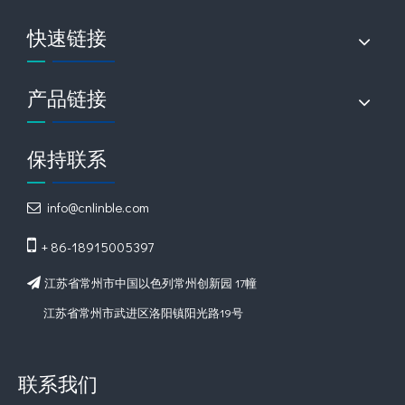
快速链接
产品链接
视频
保持联系
100立方蔬菜水果保鲜库
info@cnlinble.com

询价

+ 86-18915005397
江苏省常州市中国以色列常州创新园 17幢

江苏省常州市武进区洛阳镇阳光路19号
联系我们