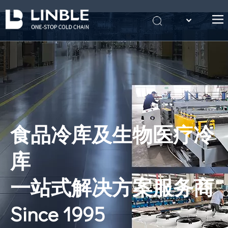
English
首页
Português
关于我们
产品
案例
冷库知识
食品冷库及生物医疗冷
联系我们
库
一站式解决方案服务商
Since 1995