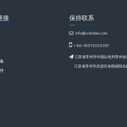
链接
保持联系
info@cnlinble.com


+ 86-18915005397
江苏省常州市中国以色列常州创新

备
江苏省常州市武进区洛阳镇阳光路
件