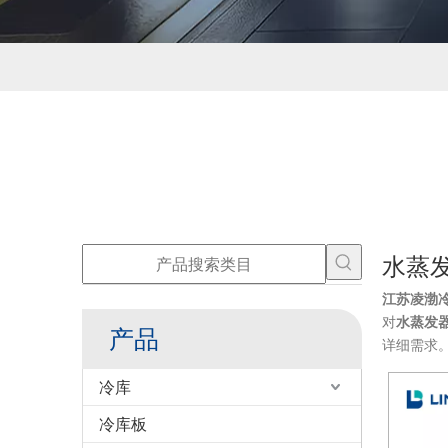
水蒸
江苏凌渤
对
水蒸发
产品
详细需求
冷库
冷库板