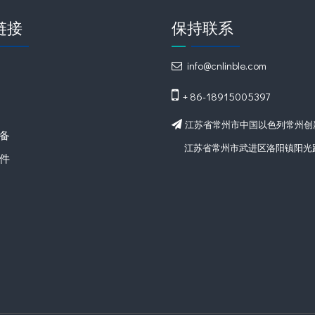
链接
保持联系
info@cnlinble.com


+ 86-18915005397
江苏省常州市中国以色列常州创新

备
江苏省常州市武进区洛阳镇阳光路
件