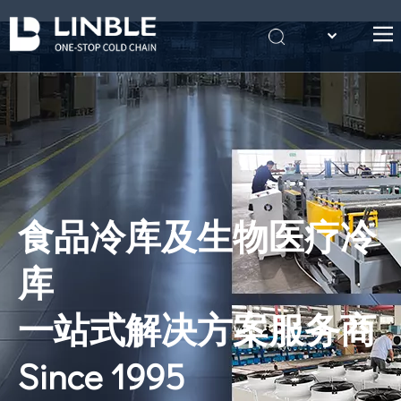
English
首页
Português
关于我们
产品
案例
冷库知识
食品冷库及生物医疗冷
联系我们
库
一站式解决方案服务商
Since 1995